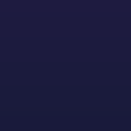
农业信息化
利用信息技术提升农业管理水平